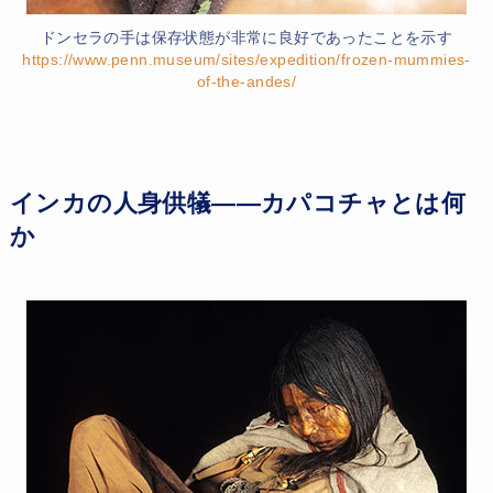
ドンセラの手は保存状態が非常に良好であったことを示す
https://www.penn.museum/sites/expedition/frozen-mummies-
of-the-andes/
インカの人身供犠——カパコチャとは何
か