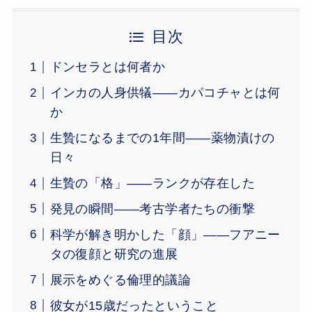
目次
ドンセラとは何者か
インカの人身供犠——カパコチャとは何
か
生贄になるまでの1年間——薬物漬けの
日々
生贄の「格」——ランクが存在した
発見の瞬間——考古学者たちの衝撃
科学が解き明かした「顔」——フアニー
タの復顔と研究の進展
展示をめぐる倫理的議論
彼女が15歳だったということ