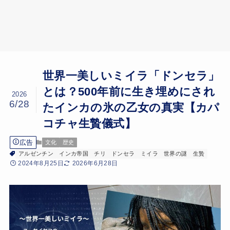
世界一美しいミイラ「ドンセラ」
とは？500年前に生き埋めにされ
2026
6/28
たインカの氷の乙女の真実【カパ
コチャ生贄儀式】
広告
文化
歴史
アルゼンチン
インカ帝国
チリ
ドンセラ
ミイラ
世界の謎
生贄
2024年8月25日
2026年6月28日