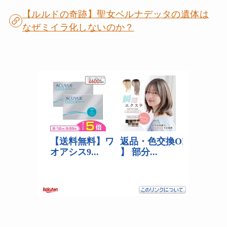
【ルルドの奇跡】聖女ベルナデッタの遺体は
なぜミイラ化しないのか？