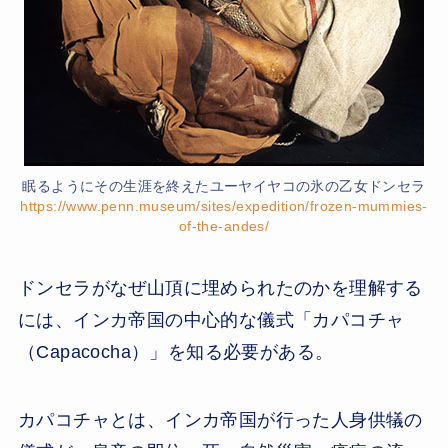
眠るようにその生涯を終えたユーヤイヤコの氷の乙女ドンセラ
https://www.penn.museum/sites/expedition/frozen-mummies-
of-the-andes/
ドンセラがなぜ山頂に埋められたのかを理解する
には、インカ帝国の中心的な儀式「カパコチャ
（Capacocha）」を知る必要がある。
カパコチャとは、インカ帝国が行った人身供犠の