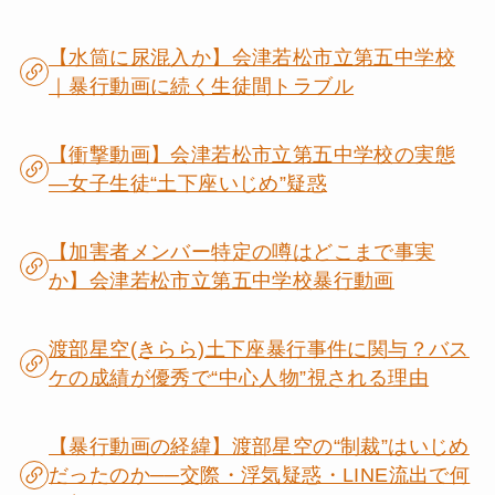
【水筒に尿混入か】会津若松市立第五中学校
｜暴行動画に続く生徒間トラブル
【衝撃動画】会津若松市立第五中学校の実態
―女子生徒“土下座いじめ”疑惑
【加害者メンバー特定の噂はどこまで事実
か】会津若松市立第五中学校暴行動画
渡部星空(きらら)土下座暴行事件に関与？バス
ケの成績が優秀で“中心人物”視される理由
【暴行動画の経緯】渡部星空の“制裁”はいじめ
だったのか──交際・浮気疑惑・LINE流出で何