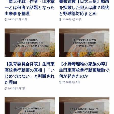
「堕天作戦」作者・山本章
書類送検【日大三高】動画
一とは何者？話題となった
を拡散した犯人は誰？現状
出来事を整理
と野球部対応まとめ
2026年2月26日
2026年2月14日
【教育委員会発表】生田東
【小野崎瑠唯の家族の噂】
高校暴行動画の真相｜「い
生田東高校暴行動画騒動で
じめではない」と判断され
何が起きたのか
た理由
2026年2月6日
2026年2月7日