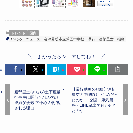
トレンド
国内
いじめ
ニュース
会津若松市立第五中学校
暴行
渡部星空
福島
よかったらシェアしてね！
【暴行動画の経緯】渡部
渡部星空(きらら)土下座暴
星空の“制裁”はいじめだっ
行事件に関与？バスケの
たのか──交際・浮気疑
成績が優秀で“中心人物”視
惑・LINE流出で何が起き
される理由
たのか