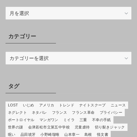
ア
ー
カ
イ
カテゴリー
ブ
カ
テ
ゴ
リ
ー
タグ
LOST
いじめ
アメリカ
トレンド
ナイトスクープ
ニュース
ネグレクト
ネタバレ
フランス
フランス革命
プライバシー
ポートロイヤル
マンガワン
ミイラ
三重
不幸の手紙
世界の謎
会津若松市立第五中学校
児童虐待
切り裂きジャック
呪い
品田琥牙
小野崎瑠唯
山本章一
島根
怪文書