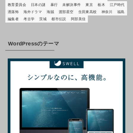
教育委員会
日本の謎
暴行
未解決事件
東京
栃木
江戸時代
洒落怖
海外ドラマ
海賊
渡部星空
生田東高校
神奈川
福島
編集者
考古学
茨城
都市伝説
阿部美佳
WordPressのテーマ