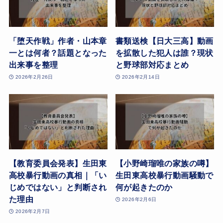
「堕天作戦」作者・山本章
書類送検【日大三高】動画
一とは何者？話題となった
を拡散した犯人は誰？現状
出来事を整理
と野球部対応まとめ
2026年2月26日
2026年2月14日
【教育委員会発表】生田東
【小野崎瑠唯の家族の噂】
高校暴行動画の真相｜「い
生田東高校暴行動画騒動で
じめではない」と判断され
何が起きたのか
た理由
2026年2月6日
2026年2月7日