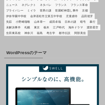
ニュース
ネグレクト
ネタバレ
フランス
フランス革命
プライバシー
ミイラ
世界の謎
世羅町神隠し事件
京都
伊奈学園中学校
会津若松市立第五中学校
児童虐待
品田琥牙
失踪
小野崎瑠唯
山本章一
成田卓哉
日本の謎
暗号
暴行
未解決事件
札幌
東京
栃木
江戸時代
海外ドラマ
渡部星空
生田東高校
神奈川
福島
考古学
都市伝説
阿部美佳
WordPressのテーマ